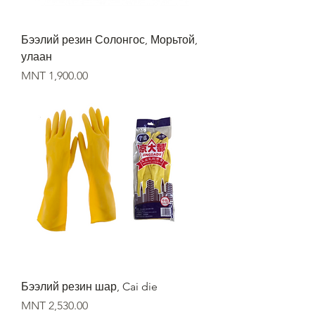
Бээлий резин Солонгос, Морьтой,
улаан
Price
MNT 1,900.00
Бээлий резин шар, Cai die
Price
MNT 2,530.00