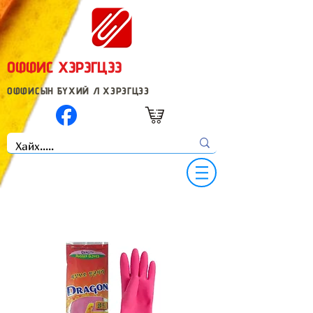
ОФФИС ХЭРЭГЦЭЭ
ОФФИСЫН БҮХИЙ Л ХЭРЭГЦЭЭ