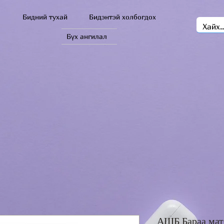
Бидний тухай
Бидэнтэй холбогдох
Бүх ангилал
АШБ Бараа мат