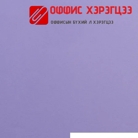
ОФФИС ХЭРЭГЦЭЭ
ОФФИСЫН БҮХИЙ Л ХЭРЭГЦЭЭ