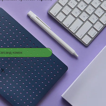
Price
0
агсанд нэмэх