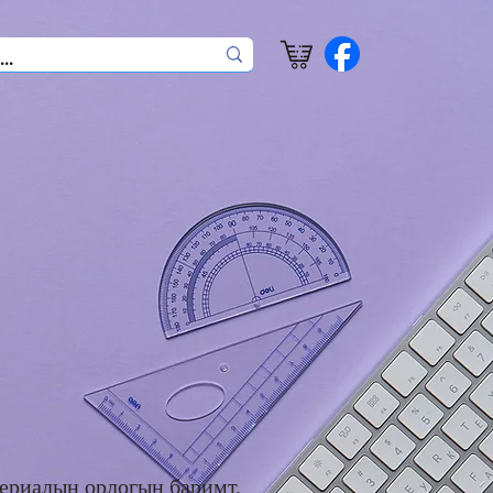
ериалын орлогын баримт,