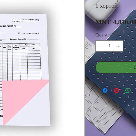
1 хортой
MNT 4,810.0
Quantity
*
С