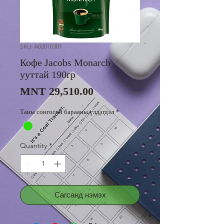
SKU: A02010301
Кофе Jacobs Monarch
ууттай 190гр
Price
MNT 29,510.00
Таны сонгосон барааны үлдэгдэл
*
Quantity
*
Сагсанд нэмэх