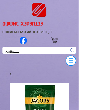
ОФФИС ХЭРЭГЦЭЭ
ОФФИСЫН БҮХИЙ Л ХЭРЭГЦЭЭ