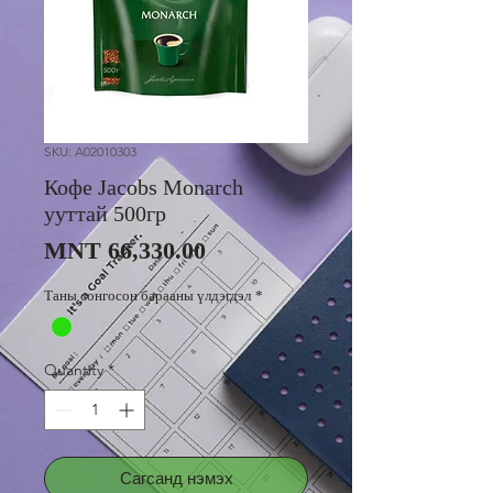
SKU: A02010303
Кофе Jacobs Monarch
ууттай 500гр
Price
MNT 66,330.00
Таны сонгосон барааны үлдэгдэл
*
Quantity
*
Сагсанд нэмэх