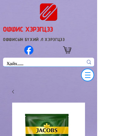
ОФФИС ХЭРЭГЦЭЭ
ОФФИСЫН БҮХИЙ Л ХЭРЭГЦЭЭ