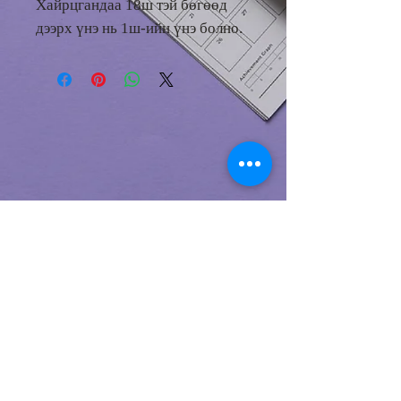
Хайрцгандаа 18ш тэй бөгөөд
дээрх үнэ нь 1ш-ийн үнэ болно.