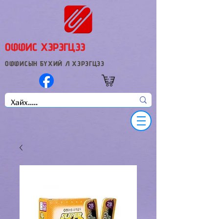
ОФФИС ХЭРЭГЦЭЭ
ОФФИСЫН БҮХИЙ Л ХЭРЭГЦЭЭ