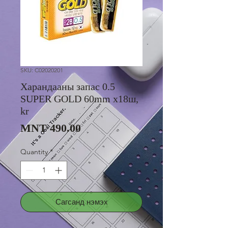
SKU: C02020201
Харандааны запас 0.5
SUPER GOLD 60mm x18ш,
kr
Price
MNT 490.00
Quantity
*
Сагсанд нэмэх