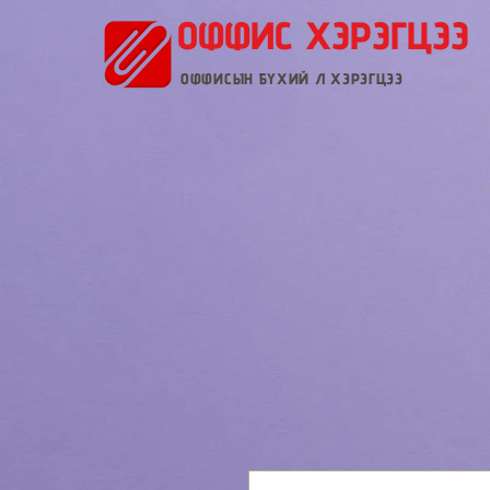
ОФФИС ХЭРЭГЦЭЭ
ОФФИСЫН БҮХИЙ Л ХЭРЭГЦЭЭ