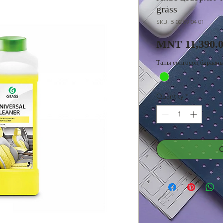
grass
SKU: B 02 09 04 01
MNT 11,390.
Таны сонгосон барааны
Quantity
*
С