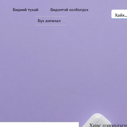
Бидний тухай
Бидэнтэй холбогдох
Бүх ангилал
Хивс цэвэрлэгч 