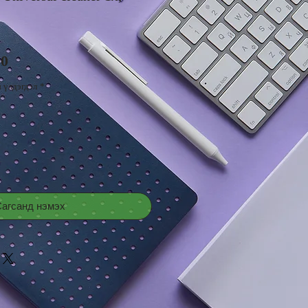
Price
00
 үлдэгдэл
*
агсанд нэмэх