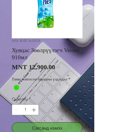
SKU: B 02 16 03 03
Хувцас Зөөлрүүлэгч Vernel
910мл
Price
MNT 12,900.00
Таны сонгосон барааны үлдэгдэл
*
Quantity
*
Сагсанд нэмэх