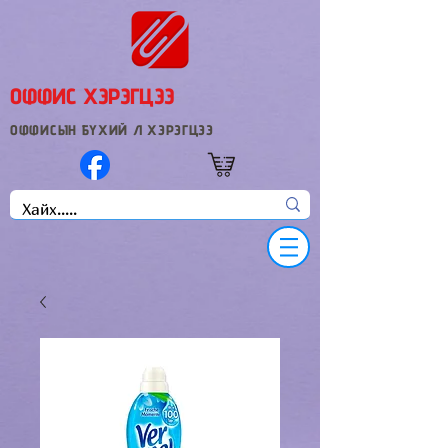
ОФФИС ХЭРЭГЦЭЭ
ОФФИСЫН БҮХИЙ Л ХЭРЭГЦЭЭ