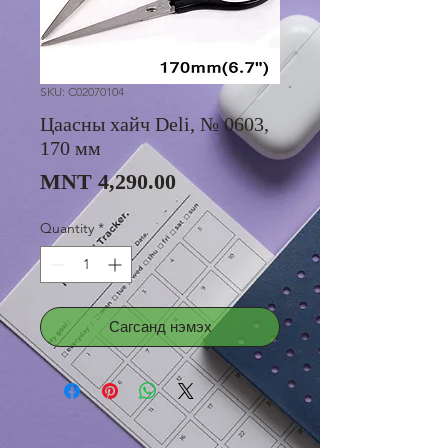
SKU: C02070104
Цаасны хайч Deli, № 0603,
170 мм
Price
MNT 4,290.00
Quantity
*
Сагсанд нэмэх