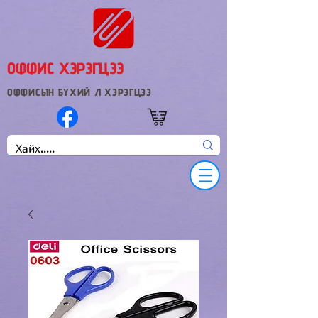
ОФФИС ХЭРЭГЦЭЭ
ОФФИСЫН БҮХИЙ Л ХЭРЭГЦЭЭ