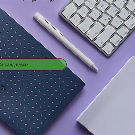
Price
0
агсанд нэмэх