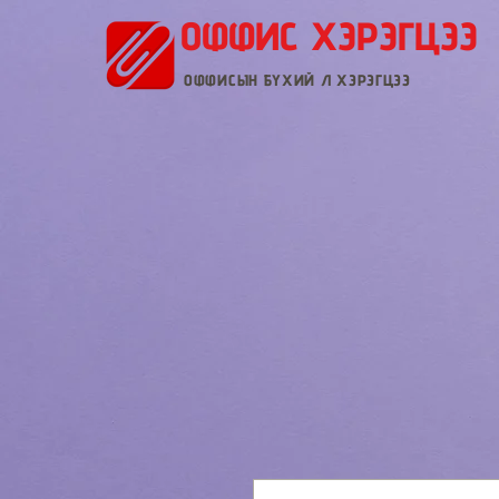
ОФФИС ХЭРЭГЦЭЭ
ОФФИСЫН БҮХИЙ Л ХЭРЭГЦЭЭ