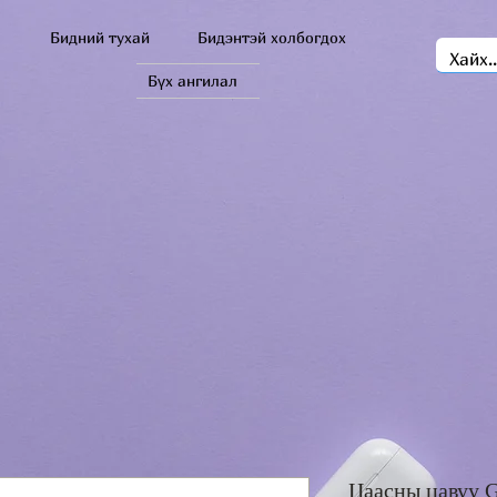
Бидний тухай
Бидэнтэй холбогдох
Бүх ангилал
Цаасны цавуу Gl