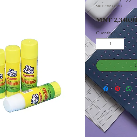
SKU: C02050203
MNT 2,340.0
Quantity
*
С