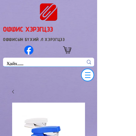
ОФФИС ХЭРЭГЦЭЭ
ОФФИСЫН БҮХИЙ Л ХЭРЭГЦЭЭ