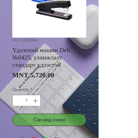
SKU: C02050402
Үдээсний машин Deli
№0425, уламжлалт
стандарт үдээстэй
Price
MNT 5,720.00
Quantity
*
Сагсанд нэмэх