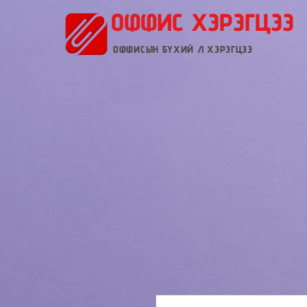
ОФФИС ХЭРЭГЦЭЭ
ОФФИСЫН БҮХИЙ Л ХЭРЭГЦЭЭ