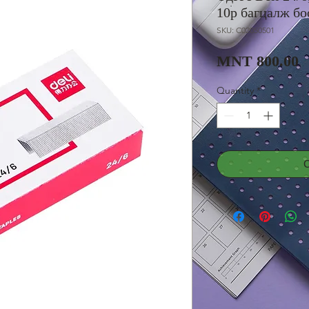
10р багцалж бо
SKU: C02050501
P
MNT 800.00
Quantity
*
С