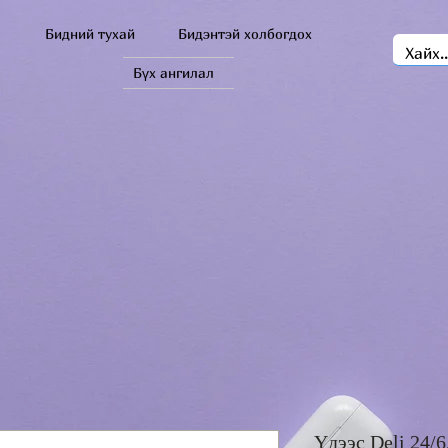
Бидний тухай
Бидэнтэй холбогдох
Бүх ангилал
Үдээс Deli 24/6