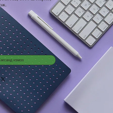
ож.
rice
агсанд нэмэх