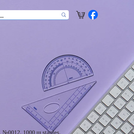
, №0012, 1000 ш staples,