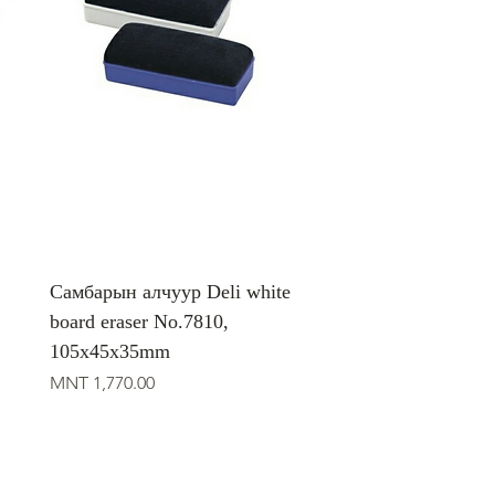
Самбарын алчуур Deli white
board eraser No.7810,
105x45x35mm
Price
MNT 1,770.00