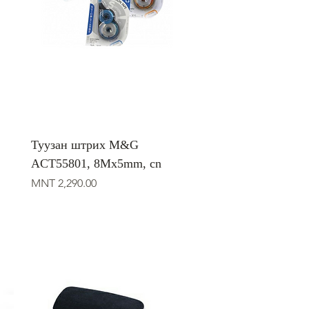
Туузан штрих M&G
ACT55801, 8Mx5mm, cn
Price
MNT 2,290.00