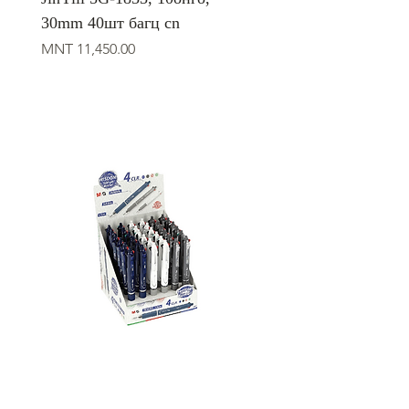
30mm 40шт багц cn
Price
MNT 11,450.00