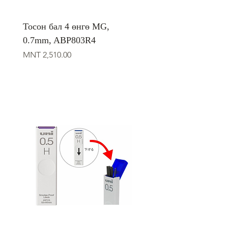
Тосон бал 4 өнгө MG,
0.7mm, ABP803R4
Price
MNT 2,510.00