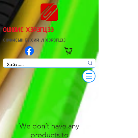
ОФФИС ХЭРЭГЦЭЭ
ОФФИСЫН БҮХИЙ Л ХЭРЭГЦЭЭ
We don’t have any
products to