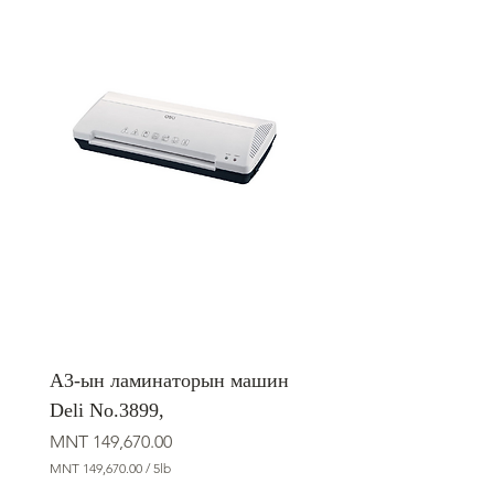
А3-ын ламинаторын машин
Deli No.3899,
Price
MNT 149,670.00
MNT 149,670.00
/
5lb
M