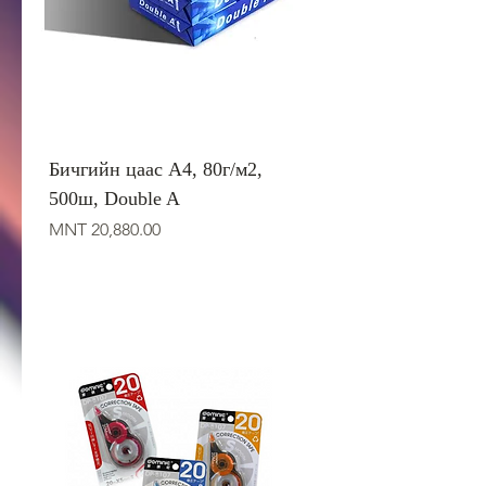
Бичгийн цаас А4, 80г/м2,
500ш, Double A
Price
MNT 20,880.00