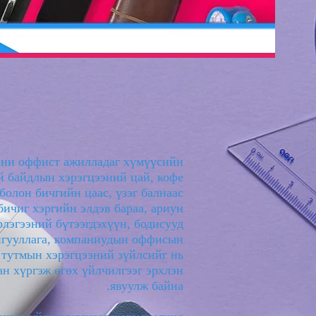
ни оффист ажилладаг хүмүүсийн
й байдлын хэрэгцээний цай, кофе
болон бичгийн цаас, үзэг балнаас
бичиг хэргийн элдэв бараа, ариун
рлэгээний бүтээгдэхүүн, бодисууд
айгууллага, компаниудын оффисын
 тутмын хэрэгцээний зүйлсийг нь
ан хүргэж өгөх үйлчилгээг эрхлэн
явуулж байна.