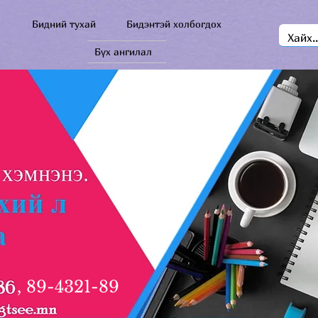
Бидний тухай
Бидэнтэй холбогдох
Бүх ангилал
, 89-4321-89