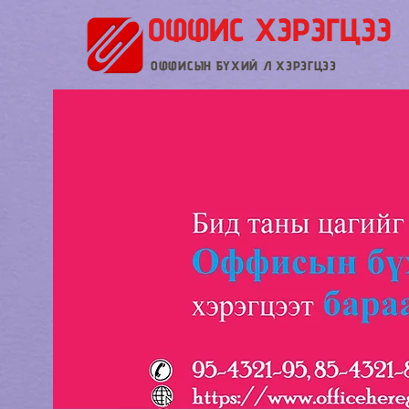
ОФФИС ХЭРЭГЦЭЭ
ОФФИСЫН БҮХИЙ Л ХЭРЭГЦЭЭ