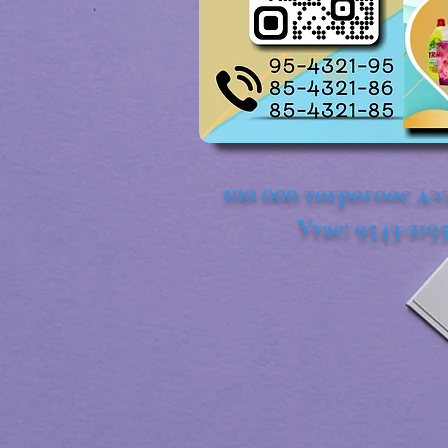
100 000 төгрөгөөс дэ
Утас: 9543-219