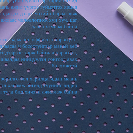
ниар үйлчлүүлснээр харилцагчид
аань ажил үүргээ гүйцэтгэх явцад
ардагдах дээрх мэтийн барааг явж
 ажлаас чөлөөлөгдөж хүн хүч, цаг
заваа хэмнэж байна.
лэгсэд маань оффисын хэрэгцээт
удлаасаа ч босохгүйгээр манай веб
йт дээрээс харж байгаад хэрэгцээ,
ашаалдаа нийцүүлэн сонгоод авах
боломжтой.
зорилго бол харилцагчдын маань
гэл ханамж бөгөөд түүнийг өндөр
 тулд бид хичээн ажиллаж байна.