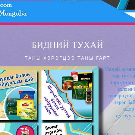
БИДНИЙ ТУХАЙ
ТАНЫ ХЭРЭГЦЭЭ ТАНЫ ГАРТ
Манай компа
тав тухта
тэргүүтэн 
эхлээд 
цэвэр цэвэ
зэрэг б
өдөр
цуглуул