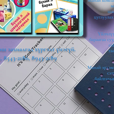
Манай компа
м
ша
цуглуулах
Үйлчлүү
бараагаа су
са
эш захиалгад хүргэлт үнэгүй.
та
5, 8543-2186, 8943-2189
Манай эрхэм 
сэт
байлгахын