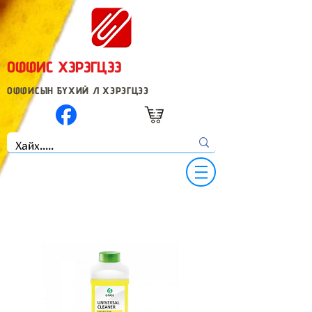
ОФФИС ХЭРЭГЦЭЭ
ОФФИСЫН БҮХИЙ Л ХЭРЭГЦЭЭ