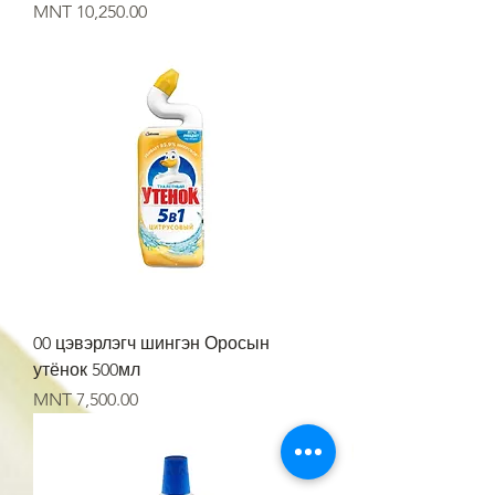
Price
MNT 10,250.00
00 цэвэрлэгч шингэн Оросын
утёнок 500мл
Price
MNT 7,500.00