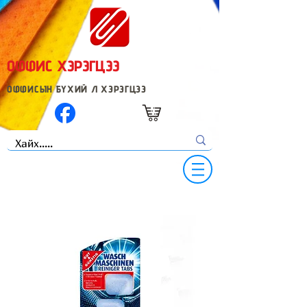
ОФФИС ХЭРЭГЦЭЭ
ОФФИСЫН БҮХИЙ Л ХЭРЭГЦЭЭ