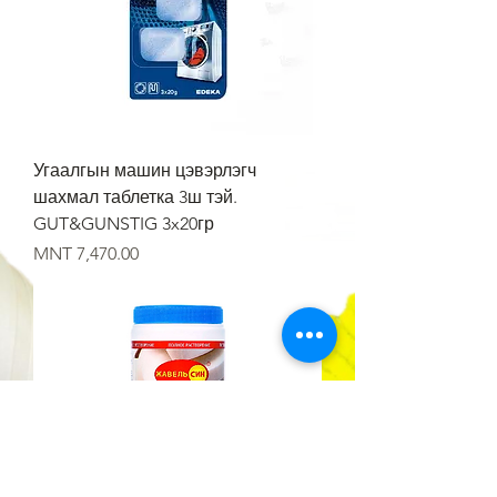
Угаалгын машин цэвэрлэгч
шахмал таблетка 3ш тэй.
GUT&GUNSTIG 3x20гр
Price
MNT 7,470.00