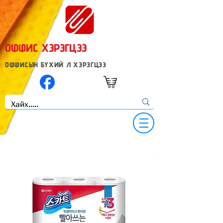
ОФФИС ХЭРЭГЦЭЭ
ОФФИСЫН БҮХИЙ Л ХЭРЭГЦЭЭ