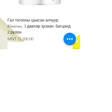
Гал тогооны цаасан алчуур
Kleenex, 3 давхар зузаан, багцанд
2 рулон
Price
MNT 13,200.00