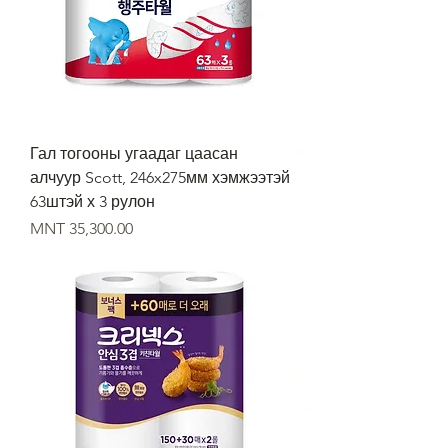
Гал тогооны угаадаг цаасан
алчуур Scott, 246x275мм хэмжээтэй
63штэй х 3 рулон
Price
MNT 35,300.00