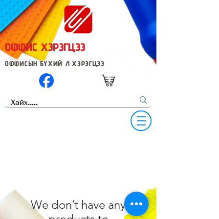
ОФФИС ХЭРЭГЦЭЭ
ОФФИСЫН БҮХИЙ Л ХЭРЭГЦЭЭ
We don’t have any
products to