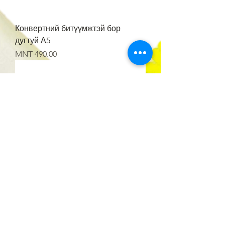
Конвертний битүүмжтэй бор
дугтуй А5
Price
MNT 490.00
Конвертний битүүмжтэй бор
дугтуй А4