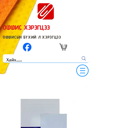
ОФФИС ХЭРЭГЦЭЭ
ОФФИСЫН БҮХИЙ Л ХЭРЭГЦЭЭ