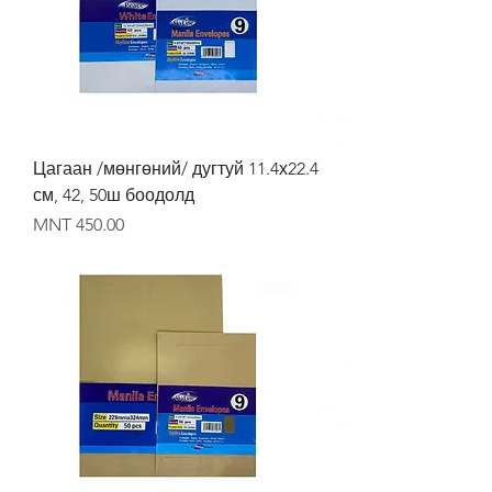
Цагаан /мөнгөний/ дугтуй 11.4х22.4
см, 42, 50ш боодолд
Price
MNT 450.00