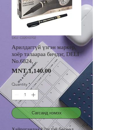
SKU: C02010702
Арилдаггүй үзгэн маркер,
хоёр талаараа бичдэг, DELI
No.6824,
Price
MNT 1,140.00
Quantity
*
Сагсанд нэмэх
Хайрцгандаа 12ш тэй бөгөөд