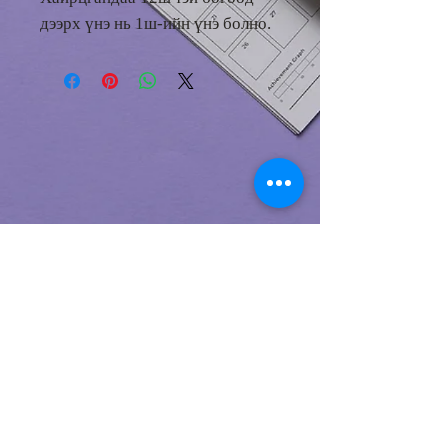
дээрх үнэ нь 1ш-ийн үнэ болно.