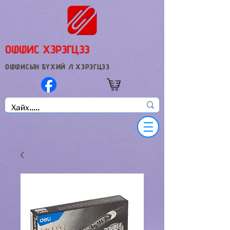
ОФФИС ХЭРЭГЦЭЭ
ОФФИСЫН БҮХИЙ Л ХЭРЭГЦЭЭ