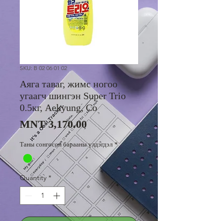
SKU: B 02 06 01 02
Аяга таваг, жимс ногоо
угаагч шингэн Super Trio
0.5кг, Aekyung, Co
Price
MNT 3,170.00
Таны сонгосон барааны үлдэгдэл
*
Quantity
*