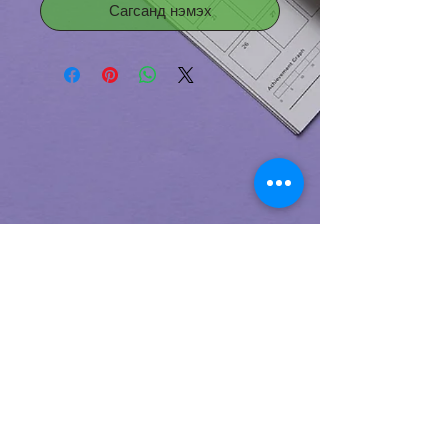
Сагсанд нэмэх