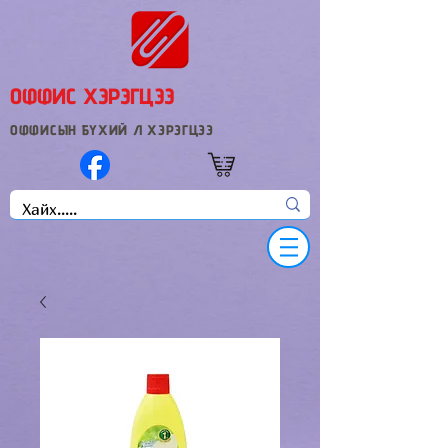
ОФФИС ХЭРЭГЦЭЭ
ОФФИСЫН БҮХИЙ Л ХЭРЭГЦЭЭ