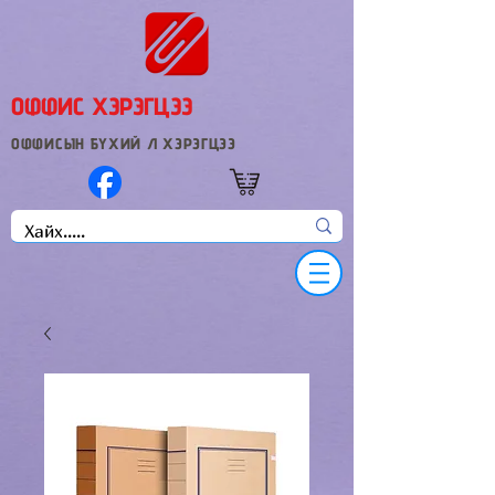
ОФФИС ХЭРЭГЦЭЭ
ОФФИСЫН БҮХИЙ Л ХЭРЭГЦЭЭ