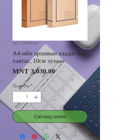
SKU: C05050101
А4-ийн архивын хаадаг бор
хавтас, 10см зузаан
Price
MNT 3,030.00
Quantity
*
Сагсанд нэмэх