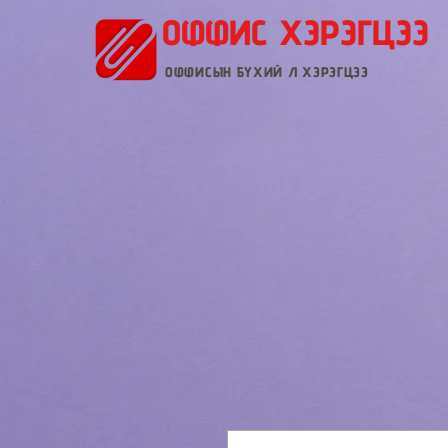
ОФФИС ХЭРЭГЦЭЭ
ОФФИСЫН БҮХИЙ Л ХЭРЭГЦЭЭ