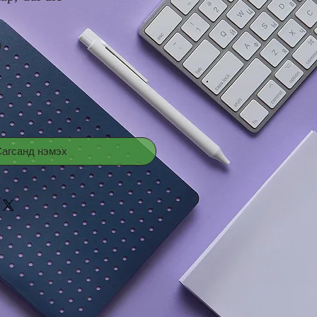
Price
0
агсанд нэмэх