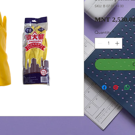
SKU: B 07 01 14 00
MNT 2,530.0
Quantity
*
С