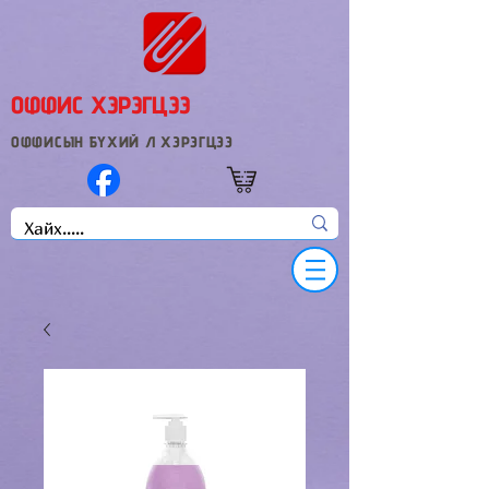
ОФФИС ХЭРЭГЦЭЭ
ОФФИСЫН БҮХИЙ Л ХЭРЭГЦЭЭ