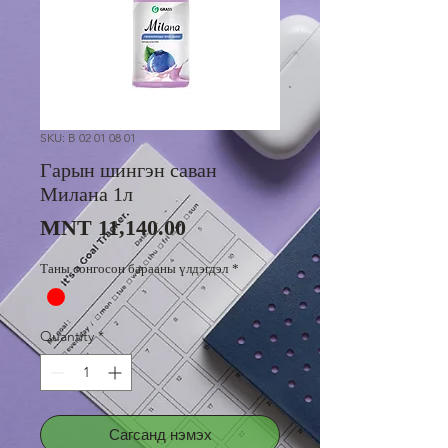
SKU: B 02 01 08 01
Гарын шингэн саван
Милана 1л
Price
MNT 11,140.00
Таны сонгосон барааны үлдэгдэл
*
Quantity
*
Сагсанд нэмэх