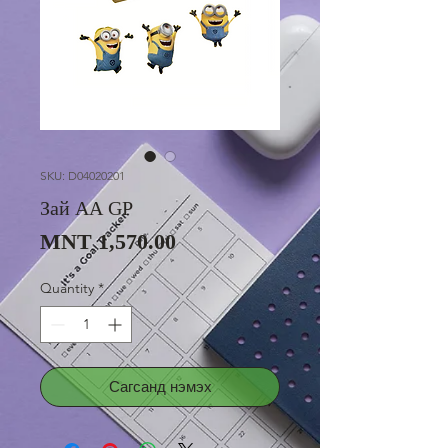
SKU: D04020201
Зай АА GP
Price
MNT 1,570.00
Quantity
*
Сагсанд нэмэх