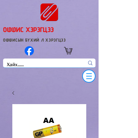
ОФФИС ХЭРЭГЦЭЭ
ОФФИСЫН БҮХИЙ Л ХЭРЭГЦЭЭ