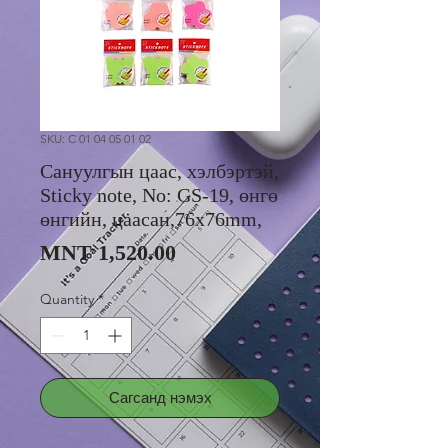
SKU: C 01 04 05 01 02
Сануулгын цаас, хэлбэртэй,
Sticky note, No: GS-19, өнгө
өнгийн, цаасан,76x76mm,
Price
MNT 1,520.00
Quantity
*
Сагсанд нэмэх