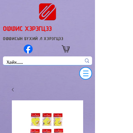
ОФФИС ХЭРЭГЦЭЭ
ОФФИСЫН БҮХИЙ Л ХЭРЭГЦЭЭ