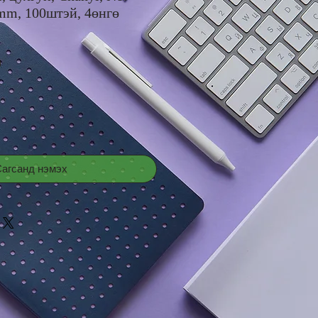
mm, 100штэй, 4өнгө
Price
0
агсанд нэмэх