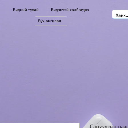
Бидний тухай
Бидэнтэй холбогдох
Бүх ангилал
Сануулгын цаас