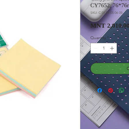
CY7652, 76*76
SKU: C 01 04 05 06 05
MNT 2,010.0
Quantity
*
С