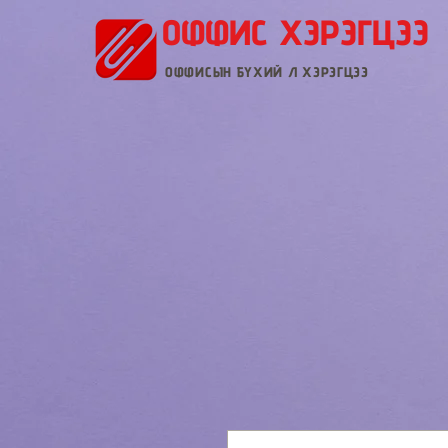
ОФФИС ХЭРЭГЦЭЭ
ОФФИСЫН БҮХИЙ Л ХЭРЭГЦЭЭ