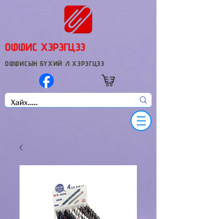
ОФФИС ХЭРЭГЦЭЭ
ОФФИСЫН БҮХИЙ Л ХЭРЭГЦЭЭ