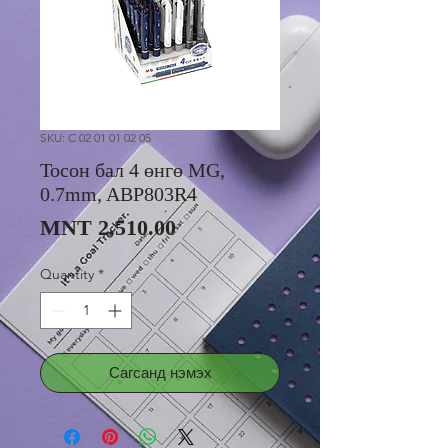
SKU: C 02 01 01 02 05
Тосон бал 4 өнгө MG,
0.7mm, ABP803R4
Price
MNT 2,510.00
Quantity
*
Сагсанд нэмэх