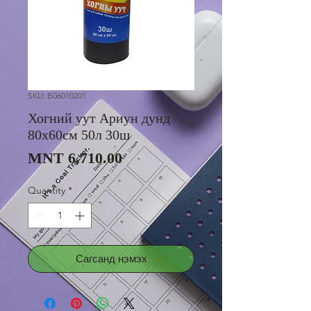
SKU: B06010201
Хогний уут Ариун дунд
80x60см 50л 30ш
Price
MNT 6,710.00
Quantity
*
Сагсанд нэмэх