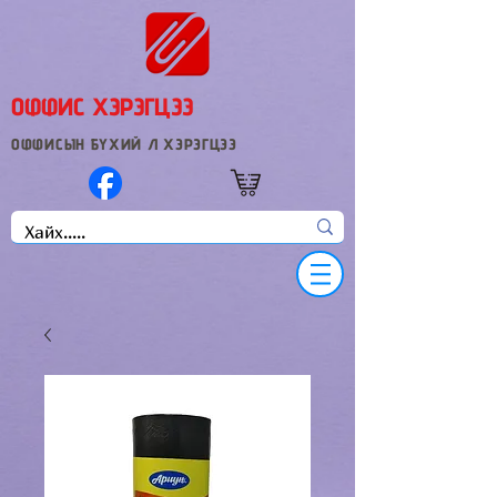
ОФФИС ХЭРЭГЦЭЭ
ОФФИСЫН БҮХИЙ Л ХЭРЭГЦЭЭ