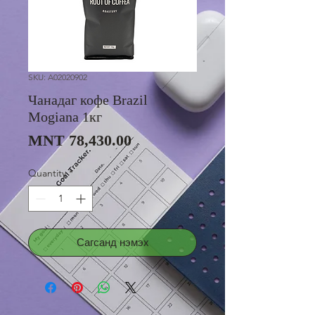
SKU: A02020902
Чанадаг кофе Brazil
Mogiana 1кг
Price
MNT 78,430.00
Quantity
*
Сагсанд нэмэх