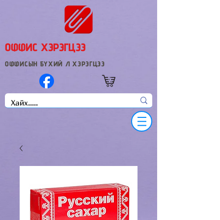
ОФФИС ХЭРЭГЦЭЭ
ОФФИСЫН БҮХИЙ Л ХЭРЭГЦЭЭ