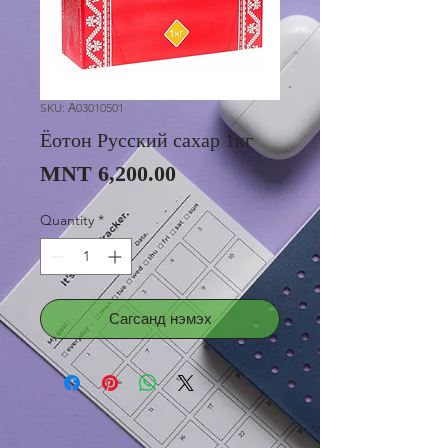
SKU: А03010501
Ёотон Русский сахар 1кг
Price
MNT 6,200.00
Quantity
*
Сагсанд нэмэх