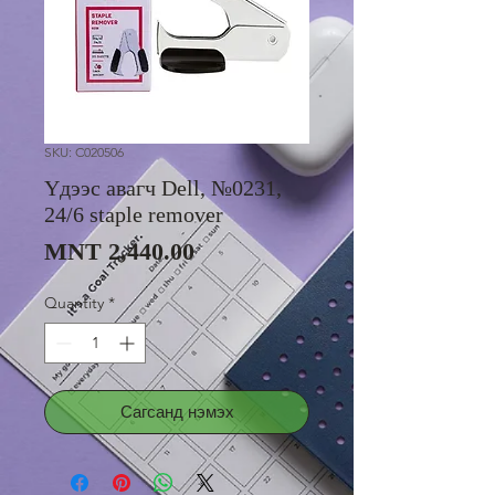
SKU: C020506
Үдээс авагч Dell, №0231,
24/6 staple remover
Price
MNT 2,440.00
Quantity
*
Сагсанд нэмэх