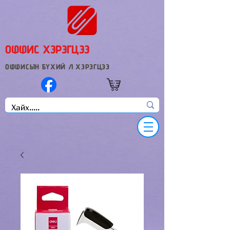
ОФФИС ХЭРЭГЦЭЭ
ОФФИСЫН БҮХИЙ Л ХЭРЭГЦЭЭ