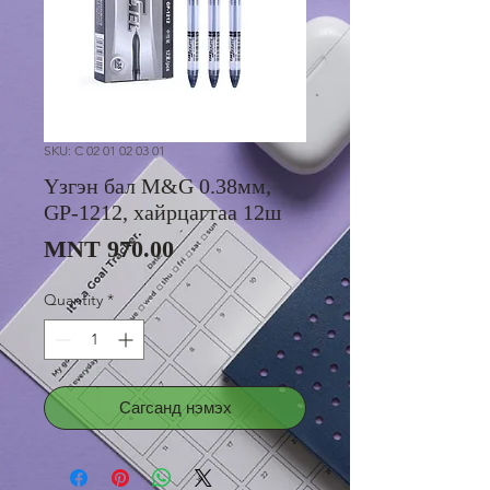
SKU: C 02 01 02 03 01
Үзгэн бал M&G 0.38мм,
GP-1212, хайрцагтаа 12ш
Price
MNT 970.00
Quantity
*
Сагсанд нэмэх