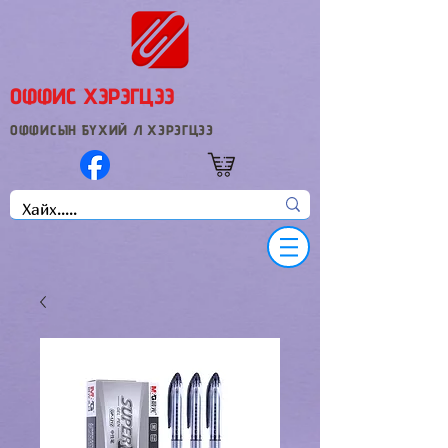
ОФФИС ХЭРЭГЦЭЭ
ОФФИСЫН БҮХИЙ Л ХЭРЭГЦЭЭ