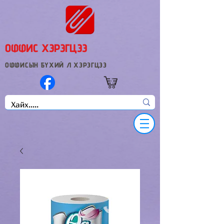
ОФФИС ХЭРЭГЦЭЭ
ОФФИСЫН БҮХИЙ Л ХЭРЭГЦЭЭ