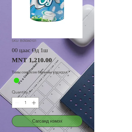
SKU: B05060101
00 цаас Өд 1ш
Price
MNT 1,210.00
Таны сонгосон барааны үлдэгдэл
*
Quantity
*
Сагсанд нэмэх